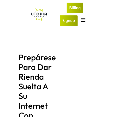
Billing
Signup
Prepárese 
Para Dar 
Rienda 
Suelta A 
Su 
Internet 
Con 