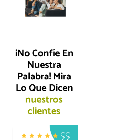
¡No Confíe En 
Nuestra 
Palabra! Mira 
Lo Que Dicen 
n
u
e
s
t
r
o
s
c
l
i
e
n
t
e
s